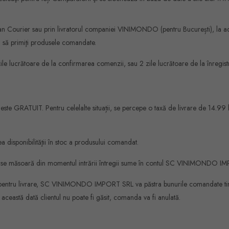
 Fan Courier sau prin livratorul companiei VINIMONDO (pentru București), la 
ţi să primiţi produsele comandate.
le lucrătoare de la confirmarea comenzii, sau 2 zile lucrătoare de la înregistrar
ste GRATUIT. Pentru celelalte situații, se percepe o taxă de livrare de 14.99 l
disponibilităţii în stoc a produsului comandat.
vrare se măsoară din momentul intrării întregii sume în contul SC VINIMONDO 
bilite pentru livrare, SC VINIMONDO IMPORT SRL va păstra bunurile comandate tim
această dată clientul nu poate fi găsit, comanda va fi anulată.