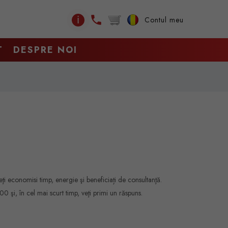
ℹ
Contul meu
T
DESPRE NOI
i economisi timp, energie şi beneficiați de consultanţă.
 şi, în cel mai scurt timp, veţi primi un răspuns.