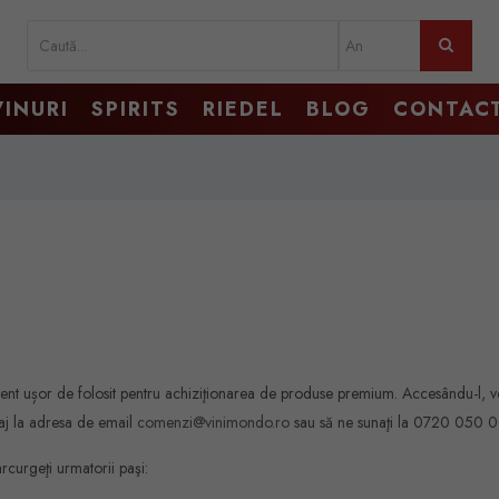
VINURI
SPIRITS
RIEDEL
BLOG
CONTAC
ment ușor de folosit pentru achiziţionarea de produse premium. Accesându-l, veţ
esaj la adresa de email
comenzi@vinimondo.ro
sau să ne sunaţi la 0720 050 000
rcurgeţi urmatorii paşi: