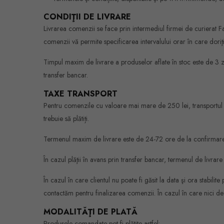
CONDIŢII DE LIVRARE
Livrarea comenzii se face prin intermediul firmei de curierat
comenzii vă permite specificarea intervalului orar în care dori
Timpul maxim de livrare a produselor aflate în stoc este de 3 zi
transfer bancar.
TAXE TRANSPORT
Pentru comenzile cu valoare mai mare de 250 lei, transportul e
trebuie să plătiți.
Termenul maxim de livrare este de 24-72 ore de la confirmarea 
În cazul plăţii în avans prin transfer bancar, termenul de li
În cazul în care clientul nu poate fi găsit la data şi ora sta
contactăm pentru finalizarea comenzii. În cazul în care nici de 
MODALITĂŢI DE PLATĂ
Produsele comandate pot fi plătite astfel: