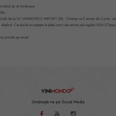
a urmând să vă înmâneze:
SRL;
ura primită de la SC VINIMONDO IMPORT SRL. Chitanţa va fi emisă de Curier
nţă deplină. Cardurile acceptate la plată sunt cele emise sub siglele VISA (Cla
mă primită pe email.
Urmărește-ne pe Social Media