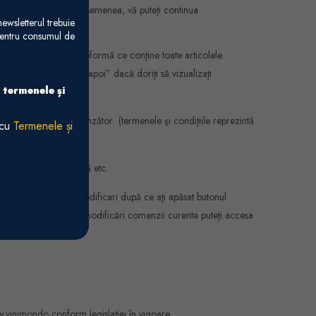
“Pasul următor”. De asemenea, vă puteţi continua
ewsletterul trebuie
 pentru consumul de
i vedea o factură proformă ce conţine toate articolele
selectaţi butonul “Înapoi” dacă doriţi să vizualizaţi
 termenele și
dițiile stabilite de vânzător (termenele şi condiţiile reprezintă
 cu
Termenele și
usele, factura proformă etc.
n care doriţi alte modificari după ce aţi apăsat butonul
ntru a aplica aceste modificări comenzii curente puteţi accesa
.vinimondo
conform legislaţiei în vigoare.