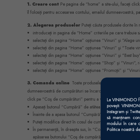
1. Creare cont
Pe pagina de “home” a site-ului, faceţi click 
îl folosiţi pentru accesarea contului, emailul dumneavoastră, par
2. Alegerea produselor
Puteţi căuta produsele dorite în
introduceţi in pagina de “Home” criteriile pe care trebuie să 
selectaţi din pagina “Home” opţiunea “Vinuri” şi "Alege un 
selectaţi din pagina “Home” opţiunea “Vinuri” şi "Toate vinur
selectaţi din pagina “Home” opţiunea “Vinuri” şi "Best buy
selectaţi din pagina “Home” opţiunea “Shop” şi "Vinuri", raf
selectaţi din pagina “Home” opţiunea “Promoţii” şi "Vinuri",
3. Comanda online
Toate produsele din site sunt grupate 
dumneavoastră de cumpărături se încarcă cu o bucată din acel 
click pe “Coş de cumpărături” pentru a vedea conţinutul acestu
La VINIMONDO folos
povești VINIMOND
Apasaţi butonul “Cumpără” de atâtea ori câte produse de ace
Instagram și Twitt
Înainte de a apasa butonul “Cumpără”, adăugaţi în câmpul
să menținem conți
Puteţi modifica direct în cosul de cumpărături numărul de p
modului în care o
În permanenţă, în dreapta sus, în “Coş de cumpărături” veşi
Politica noastră de
apăsarea butonului “Coş de cumpărături”), anularea comenzi