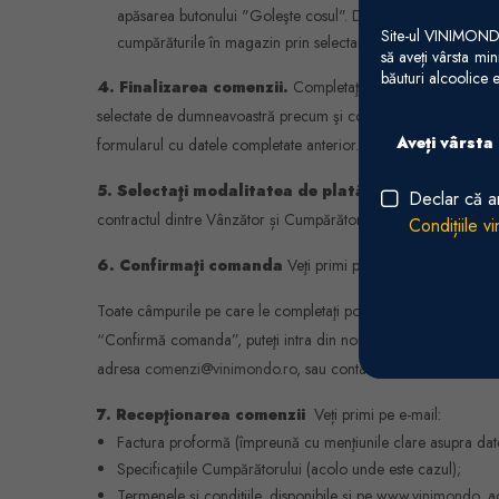
apăsarea butonului "Goleşte cosul". După ce aţi adaugat În
Site-ul VINIMONDO 
cumpărăturile în magazin prin selectarea opţiunii “Continuă
să aveți vârsta mi
băuturi alcoolice e
4. Finalizarea comenzii.
Completaţi câmpurile formularulu
selectate de dumneavoastră precum şi costul acestora. Taxa de 
Aveți vârsta
formularul cu datele completate anterior.
5. Selectaţi modalitatea de plată dorită
, moment în 
Declar că a
contractul dintre Vânzător și Cumpărător).
Condițiile v
6. Confirmaţi comanda
Veţi primi pe adresa de email toat
Toate câmpurile pe care le completaţi pot fi modificate până Î
“Confirmă comanda”, puteţi intra din nou în cont și să modific
adresa
comenzi@vinimondo.ro
, sau contacta operatorul VI
7. Recepţionarea comenzii
Veți primi pe e-mail:
Factura proformă (împreună cu menţiunile clare asupra datelor
Specificaţiile Cumpărătorului (acolo unde este cazul);
Termenele şi condiţiile, disponibile şi pe
www.vinimondo
, a