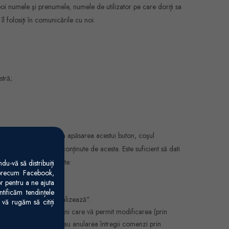
apoi numele şi prenumele, numele de utilizator pe care doriţi sa
l folosiţi în comunicările cu noi.
stră;
 butonul “Cumpără”. Prin apăsarea acestui buton, coşul
umărul de produse conţinute de acesta. Este suficient să dati
timent aveţi 3 variante:
u-vă să distribuiți
 precum Facebook,
r pentru a ne ajuta
tificăm tendințele
lui "Enter" sau "Actualizează".
vă rugăm să citiți
or din coş aveţi opţiuni care vă permit modificarea (prin
ul fiecărui produs) sau anularea întregii comenzi prin