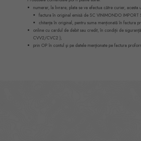
numerar, la livrare; plata se va efectua către curier, acest
factura în original emisă de SC VINIMONDO IMPORT 
chitanţa în original, pentru suma menționată în fact
online cu cardul de debit sau credit, în condiţii de sigura
CVV2/CVC2 );
prin OP în contul şi pe datele menţionate pe factura profor