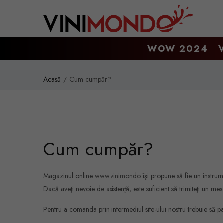
Mergi la conţinutul principal
WOW 2024
Acasă
Cum cumpăr?
Cum cumpăr?
Magazinul online
www.vinimondo
îşi propune să fie un instru
Dacă aveţi nevoie de asistenţă, este suficient să trimiteţi un m
Pentru a comanda prin intermediul site-ului nostru trebuie să pa