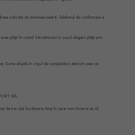
adresa indicată de dumneavoastră. Telefonul de confirmare a
ea plăţii în contul Vânzătorului în cazul alegerii plăţii prin
ei. Suma afișată în coșul de cumpărături este tot ceea ce
IMPORT SRL.
p de trei zile lucrătoare, timp în care vom încerca să vă