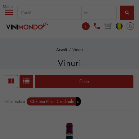
Mergi la conţinutul principal
ℹ
Acasă
Vinuri
Vinuri
Filtre
Filtre active:
Château Fleur Cardinale
x