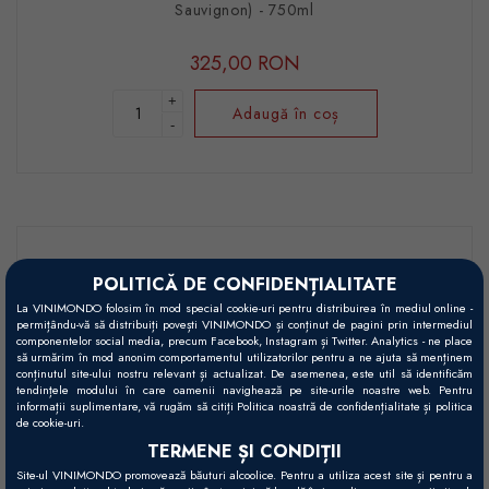
Sauvignon) - 750ml
325,00 RON
+
Adaugă în coș
-
POLITICĂ DE CONFIDENȚIALITATE
JS:
96
La VINIMONDO folosim în mod special cookie-uri pentru distribuirea în mediul online -
RP:
95
permițându-vă să distribuiți povești VINIMONDO și conținut de pagini prin intermediul
componentelor social media, precum Facebook, Instagram și Twitter. Analytics - ne place
să urmărim în mod anonim comportamentul utilizatorilor pentru a ne ajuta să menținem
conținutul site-ului nostru relevant și actualizat. De asemenea, este util să identificăm
tendințele modului în care oamenii navighează pe site-urile noastre web. Pentru
informații suplimentare, vă rugăm să citiți Politica noastră de confidențialitate și politica
de cookie-uri.
TERMENE ȘI CONDIȚII
Site-ul VINIMONDO promovează băuturi alcoolice. Pentru a utiliza acest site și pentru a