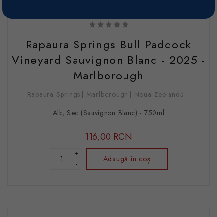
*Poza este doar cu titlu informativ. Anul de recoltă este cel specificat în
numele vinului și în comanda finală.
Rapaura Springs Bull Paddock
Vineyard Sauvignon Blanc - 2025 -
Marlborough
Rapaura Springs
Marlborough
Noua Zeelandă
Alb, Sec (Sauvignon Blanc) - 750ml
116,00 RON
+
Adaugă în coș
-