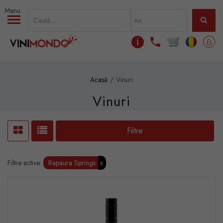
Mergi la conţinutul principal
ℹ
Acasă
Vinuri
Vinuri
Filtre
Filtre active:
Rapaura Springs
x