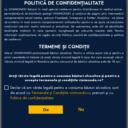
79,00 RON
POLITICĂ DE CONFIDENȚIALITATE
La VINIMONDO folosim în mod special cookie-uri pentru distribuirea în mediul online -
+
permițându-vă să distribuiți povești VINIMONDO și conținut de pagini prin intermediul
Adaugă în coș
-
componentelor social media, precum Facebook, Instagram și Twitter. Analytics - ne place
să urmărim în mod anonim comportamentul utilizatorilor pentru a ne ajuta să menținem
conținutul site-ului nostru relevant și actualizat. De asemenea, este util să identificăm
tendințele modului în care oamenii navighează pe site-urile noastre web. Pentru
informații suplimentare, vă rugăm să citiți Politica noastră de confidențialitate și politica
de cookie-uri.
TERMENE ȘI CONDIȚII
Site-ul VINIMONDO promovează băuturi alcoolice. Pentru a utiliza acest site și pentru a
primi newsletterul trebuie să aveți vârsta minimă legală în țara din care accesați site-ul.
Vârsta minimă legală în România pentru consumul de băuturi alcoolice este de 18 ani.
Aveți vârsta legală pentru a consuma băuturi alcoolice și pentru a
accepta termenele și condițiile vinimondo.ro?
Declar că am vârsta legală pentru a consuma băuturi alcoolice, sunt
de acord cu
Termenele și Condițiile vinimondo.ro
, precum și cu
Politica de confidențialitate
Da
Nu