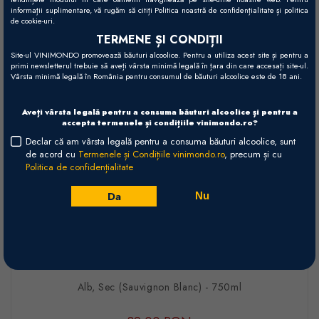
informații suplimentare, vă rugăm să citiți Politica noastră de confidențialitate și politica
de cookie-uri.
TERMENE ȘI CONDIȚII
Site-ul VINIMONDO promovează băuturi alcoolice. Pentru a utiliza acest site și pentru a
primi newsletterul trebuie să aveți vârsta minimă legală în țara din care accesați site-ul.
Vârsta minimă legală în România pentru consumul de băuturi alcoolice este de 18 ani.
Aveți vârsta legală pentru a consuma băuturi alcoolice și pentru a
accepta termenele și condițiile vinimondo.ro?
Declar că am vârsta legală pentru a consuma băuturi alcoolice, sunt
*Poza este doar cu titlu informativ. Anul de recoltă este cel specificat în
de acord cu
Termenele și Condițiile vinimondo.ro
, precum și cu
numele vinului și în comanda finală.
Politica de confidențialitate
Da
Nu
Summerhouse Sauvignon Blanc -
2025 - Marlborough
Summerhouse
Marlborough
Noua Zeelandă
Alb, Sec (Sauvignon Blanc) - 750ml