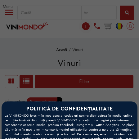
Mergi la conţinutul principal
ℹ
Acasă
Vinuri
Vinuri
Filtre
Filtre active:
Summerhouse
x
POLITICĂ DE CONFIDENȚIALITATE
La VINIMONDO folosim în mod special cookie-uri pentru distribuirea în mediul online -
permițându-vă să distribuiți povești VINIMONDO și conținut de pagini prin intermediul
componentelor social media, precum Facebook, Instagram și Twitter. Analytics - ne place
să urmărim în mod anonim comportamentul utilizatorilor pentru a ne ajuta să menținem
conținutul site-ului nostru relevant și actualizat. De asemenea, este util să identificăm
tendințele modului în care oamenii navighează pe site-urile noastre web. Pentru