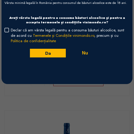
Vârsta minimă legală în România pentru consumul de băuturi alcoolice este de 18 ani.
Bourgogne Côtes Salines - 2025 -
Aveți vârsta legală pentru a consuma băuturi alcoolice și pentru a
accepta termenele și condițiile vinimondo.ro?
Bourgogne AOC
Declar că am vârsta legală pentru a consuma băuturi alcoolice, sunt
de acord cu
Termenele și Condițiile vinimondo.ro
, precum și cu
Domaine Gueguen
Burgundia
Franţa
Politica de confidențialitate
Alb, Sec (Chardonnay) - 750ml
Da
Nu
85,00 RON
+
Adaugă în coș
-