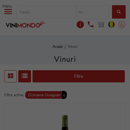
Mergi la conţinutul principal
ℹ
Acasă
Vinuri
Vinuri
Filtre
Filtre active:
Domaine Gueguen
x