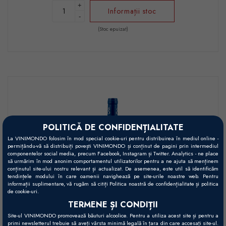
+
Informații stoc
-
(Stoc epuizat)
POLITICĂ DE CONFIDENȚIALITATE
La VINIMONDO folosim în mod special cookie-uri pentru distribuirea în mediul online -
permițându-vă să distribuiți povești VINIMONDO și conținut de pagini prin intermediul
componentelor social media, precum Facebook, Instagram și Twitter. Analytics - ne place
să urmărim în mod anonim comportamentul utilizatorilor pentru a ne ajuta să menținem
conținutul site-ului nostru relevant și actualizat. De asemenea, este util să identificăm
tendințele modului în care oamenii navighează pe site-urile noastre web. Pentru
informații suplimentare, vă rugăm să citiți Politica noastră de confidențialitate și politica
de cookie-uri.
TERMENE ȘI CONDIȚII
*Poza este doar cu titlu informativ. Anul de recoltă este cel specificat în
Site-ul VINIMONDO promovează băuturi alcoolice. Pentru a utiliza acest site și pentru a
primi newsletterul trebuie să aveți vârsta minimă legală în țara din care accesați site-ul.
numele vinului și în comanda finală.