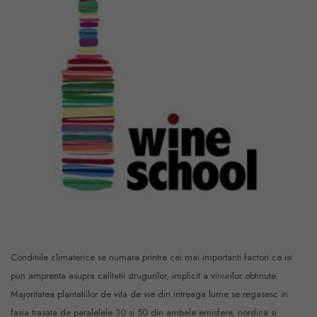
Conditiile climaterice se numara printre cei mai importanti factori ce isi
pun amprenta asupra calitatii strugurilor, implicit a vinurilor obtinute.
Majoritatea plantatiilor de vita de vie din intreaga lume se regasesc in
fasia trasata de paralelele 30 si 50 din ambele emisfere, nordica si