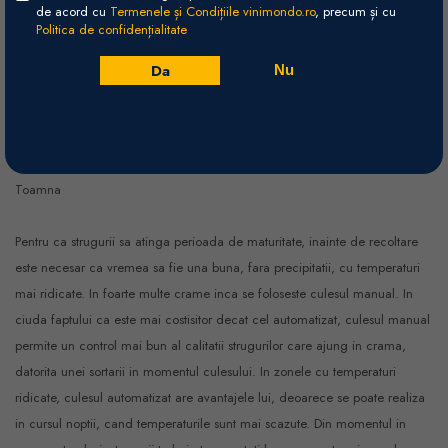
viticultori pot efectua taieri in verde a anumitor ciorchini si coarde
de acord cu
Termenele și Condițiile vinimondo.ro
, precum și cu
Politica de confidențialitate
infrunzite, cu scopul de a regla procesele de crestere si fructificare in
vederea dimensionarii productiei, respectiv pentru a facilita circulatia
Da
Nu
aerului si pentru expunerea strugurilor la soare. De asemenea, in aceasta
perioada se continua tratamentele impotriva bolilor si daunatorilor.
Strugurii incep sa acumuleze culoare, arome si zaharuri.
Toamna
Pentru ca strugurii sa atinga perioada de maturitate, inainte de recoltare
este necesar ca vremea sa fie una buna, fara precipitatii, cu temperaturi
mai ridicate. In foarte multe crame inca se foloseste culesul manual. In
ciuda faptului ca este mai costisitor decat cel automatizat, culesul manual
permite un control mai bun al calitatii strugurilor care ajung in crama,
datorita unei sortarii in momentul culesului. In zonele cu temperaturi
ridicate, culesul automatizat are avantajele lui, deoarece se poate realiza
in cursul noptii, cand temperaturile sunt mai scazute. Din momentul in