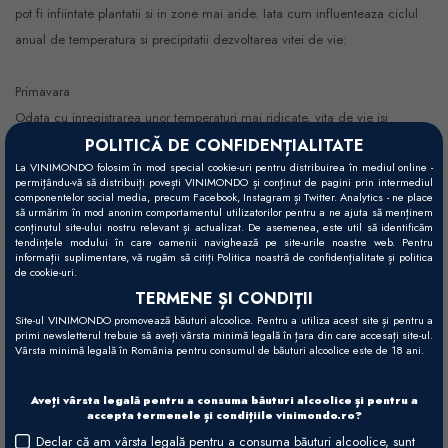
pot fi infiintate plantatii si in zone mai aride. Iata cum influenteaza ciclul
anual de temperatura si precipitatii dezvoltarea vitei de vie:
Primavara
Odata cu inregistrarea unor temperaturi mai ridicate, vita de vie isi
POLITICĂ DE CONFIDENȚIALITATE
reincepe perioada de vegetatie. Plusul de caloric, face ca via sa produca
La VINIMONDO folosim în mod special cookie-uri pentru distribuirea în mediul online -
o cantitate mare de muguri de rod si frunze. Atat precipitatiile de
permițându-vă să distribuiți povești VINIMONDO și conținut de pagini prin intermediul
primavara, cat si temperaturile mai ridicate, contribuie foarte mult la
componentelor social media, precum Facebook, Instagram și Twitter. Analytics - ne place
să urmărim în mod anonim comportamentul utilizatorilor pentru a ne ajuta să menținem
pastrarea vigurozitatii plantei. In aceasta perioada, viticultorii trebuie sa fie
conținutul site-ului nostru relevant și actualizat. De asemenea, este util să identificăm
tendințele modului în care oamenii navighează pe site-urile noastre web. Pentru
atenti la semnele de boli sau daunatori si sa aplice tratamentele necesare
informații suplimentare, vă rugăm să citiți Politica noastră de confidențialitate și politica
de cookie-uri.
de preventie. La sfarsitul primaverii, vita de vie intra in perioada de
TERMENE ȘI CONDIȚII
inflorire.
Site-ul VINIMONDO promovează băuturi alcoolice. Pentru a utiliza acest site și pentru a
primi newsletterul trebuie să aveți vârsta minimă legală în țara din care accesați site-ul.
Vârsta minimă legală în România pentru consumul de băuturi alcoolice este de 18 ani.
Vara
Evolutia perioadei de inflorire poate sa ofere indicii legate de calitatea
Aveți vârsta legală pentru a consuma băuturi alcoolice și pentru a
recoltei. Pentru o dezvoltare cat mai buna a strugurilor este necesar ca
accepta termenele și condițiile vinimondo.ro?
vremea sa fie calduroasa, insorita si secetoasa. In aceasta perioada, unii
Declar că am vârsta legală pentru a consuma băuturi alcoolice, sunt