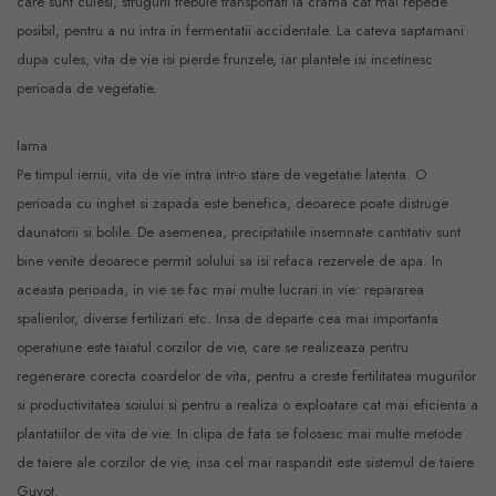
care sunt culesi, strugurii trebuie transportati la crama cat mai repede
posibil, pentru a nu intra in fermentatii accidentale. La cateva saptamani
dupa cules, vita de vie isi pierde frunzele, iar plantele isi incetinesc
perioada de vegetatie.
Iarna
Pe timpul iernii, vita de vie intra intr-o stare de vegetatie latenta. O
perioada cu inghet si zapada este benefica, deoarece poate distruge
daunatorii si bolile. De asemenea, precipitatiile insemnate cantitativ sunt
bine venite deoarece permit solului sa isi refaca rezervele de apa. In
aceasta perioada, in vie se fac mai multe lucrari in vie: repararea
spalierilor, diverse fertilizari etc. Insa de departe cea mai importanta
operatiune este taiatul corzilor de vie, care se realizeaza pentru
regenerare corecta coardelor de vita, pentru a creste fertilitatea mugurilor
si productivitatea soiului si pentru a realiza o exploatare cat mai eficienta a
plantatiilor de vita de vie. In clipa de fata se folosesc mai multe metode
de taiere ale corzilor de vie, insa cel mai raspandit este sistemul de taiere
Guyot.