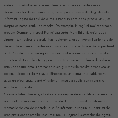
sudica. In cadrul acestor zone, clima are o mare influenta asupra
dezvoltarii vitei de vie, simpla degustare putand transmite degustatorilor
informatii legate de tipul de clima a zonei in care a fost produs vinul, sau
despre calitatea anului de recolta. De exemplu, in regiuni mai racoroase,
precum Germania, nordul Frantei sau sudul Marii Britanii, chiar daca
strugurii sunt culesi la sfarsitul lunii octombrie, ei au niveluri foarte ridicate
de aciditate, care influenteaza inclusiv modul de vinificare dar si produsul
final. Aciditatea este un aspect crucial pentru obtinerea unor vinuri albe
cu potential. In acelasi timp, pentru aceste vinuri acumularea de zaharuri
este una foarte lenta. Fara zahar in struguri vinurile rezultate vor avea un
continut alcoolic relativ scazut. Bineinteles, un climat mai calduros va
avea un efect opus, dand vinurilor un impuls alcoolic consistent si o
aciditate moderata.
Ca majoritatea plantelor, vita de vie are nevoie de o cantitate decenta de
apa pentru a supravietui si a se dezvolta. In mod normal, se afirma ca
plantatiile de vita de vie trebuie sa fie infiintate in regiuni cu cantitati de
precipitatii considerabile, insa, mai nou, cu ajutorul sistemelor de irigatii,