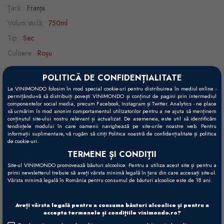
Țară:
Franţa
Volum sticlă:
750ml
Tip:
Sec
Culoare:
Roșu
Alcool:
13.5%
POLITICĂ DE CONFIDENȚIALITATE
La VINIMONDO folosim în mod special cookie-uri pentru distribuirea în mediul online -
Potențial de învechire:
10 - 15 ani
permițându-vă să distribuiți povești VINIMONDO și conținut de pagini prin intermediul
componentelor social media, precum Facebook, Instagram și Twitter. Analytics - ne place
Strugure:
85% Merlot, 9% Cabernet Franc, 6% Cabernet Sauvignon
să urmărim în mod anonim comportamentul utilizatorilor pentru a ne ajuta să menținem
conținutul site-ului nostru relevant și actualizat. De asemenea, este util să identificăm
Recomandări gastronomice:
brânzeturi, vânat, vită
tendințele modului în care oamenii navighează pe site-urile noastre web. Pentru
informații suplimentare, vă rugăm să citiți Politica noastră de confidențialitate și politica
Decantare:
2h
de cookie-uri.
Temperatură servire:
15 - 18°C
TERMENE ȘI CONDIȚII
Site-ul VINIMONDO promovează băuturi alcoolice. Pentru a utiliza acest site și pentru a
primi newsletterul trebuie să aveți vârsta minimă legală în țara din care accesați site-ul.
Vârsta minimă legală în România pentru consumul de băuturi alcoolice este de 18 ani.
Vizual
Roșu granat profund, cu reflexii violet.
Aveți vârsta legală pentru a consuma băuturi alcoolice și pentru a
accepta termenele și condițiile vinimondo.ro?
Gustativ