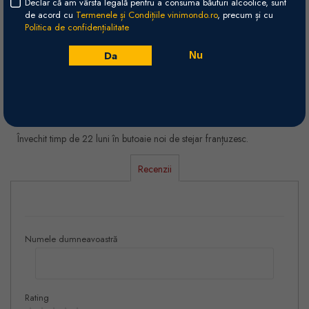
Declar că am vârsta legală pentru a consuma băuturi alcoolice, sunt
Plin, cu textură catifelată, taninuri fine, bine integrate și final complex
de acord cu
Termenele și Condițiile vinimondo.ro
, precum și cu
Politica de confidențialitate
și persistent.
Da
Nu
Olfactiv
Buchet îmbietor și intens, cu arome de coacăze negre, mure, cireșe
coapte și nuanțe fine de lemn nobil.
Vinificare
Învechit timp de 22 luni în butoaie noi de stejar franțuzesc.
Recenzii
Numele dumneavoastră
Rating