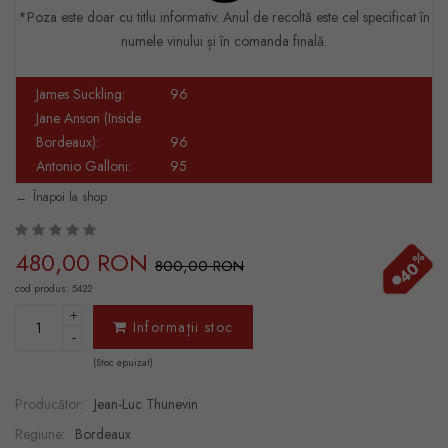
*Poza este doar cu titlu informativ. Anul de recoltă este cel specificat în
numele vinului și în comanda finală.
James Suckling:
96
Jane Anson (Inside
Bordeaux):
96
Antonio Galloni:
95
Înapoi la shop
480,00 RON
%
800,00 RON
40
cod produs: 5422
+
Informații stoc
-
(Stoc epuizat)
Producător:
Jean-Luc Thunevin
Regiune:
Bordeaux