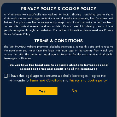
PRIVACY POLICY & COOKIE POLICY
At Vinimondo we specifically use cookies for Social Sharing - enabling you to share
Vinimondo stories and page content via social media components, like Facebook and
Twitter. Analytics - we like to anonymously keep track of user behavior to help us keep
our website content relevant and up to date. It’s also useful to identify trends of how
people navigate through our websites. For further information please read our Privacy
Policy & Cookie Policy.
TERMS & CONDITIONS
The VINIMONDO website promotes alcoholic beverages. To use this site and to receive
the newsletter you must have the legal minimum age in the country from which you
access the site. The minimum legal age in Romania for the consumption of alcoholic
beverages is 18 years.
Do you have the legal age to consume alcoholic beverages and
accept the terms and conditions of vinimondo.ro?
I have the legal age to consume alcoholic beverages, I agree the
vinimondo.ro
Terms and Conditions
and
Privacy and cookie policy
Yes
No
*Poza este doar cu titlu informativ. Anul de recoltă este cel specificat în
numele vinului și în comanda finală.