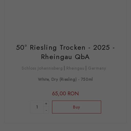
50° Riesling Trocken - 2025 -
Rheingau QbA
Schloss Johannisberg
Rheingau
Germany
White, Dry (Riesling) - 750ml
65,00 RON
+
Buy
-