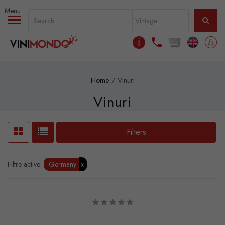
Skip to main content
ℹ
Home
Vinuri
Vinuri
Filters
Filtre active:
Germany
x