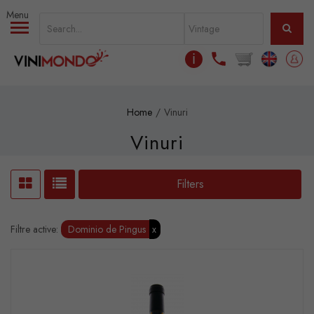
Skip to main content
ℹ
Home
Vinuri
Vinuri
Filters
Filtre active:
Dominio de Pingus
x