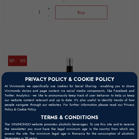
+
Buy
-
RP:
95
PRIVACY POLICY & COOKIE POLICY
At Vinimondo we specifically use cookies for Social Sharing - enabling you to share
Vinimondo stories and page content via social media components, like Facebook and
Twitter. Analytics - we like to anonymously keep track of user behavior to help us keep
our website content relevant and up to date. It’s also useful to identify trends of how
people navigate through our websites. For further information please read our Privacy
Policy & Cookie Policy.
TERMS & CONDITIONS
The VINIMONDO website promotes alcoholic beverages. To use this site and to receive
*Poza este doar cu titlu informativ. Anul de recoltă este cel specificat în
the newsletter you must have the legal minimum age in the country from which you
access the site. The minimum legal age in Romania for the consumption of alcoholic
numele vinului și în comanda finală.
beverages is 18 years.