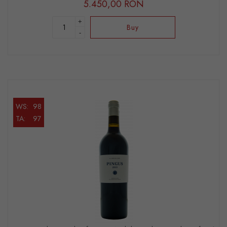
5.450,00 RON
+
Buy
-
WS:
98
TA:
97