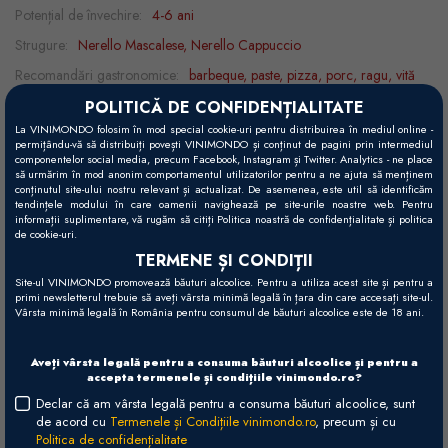
Potențial de învechire:
4-6 ani
Strugure:
Nerello Mascalese, Nerello Cappuccio
Recomandări gastronomice:
barbeque, paste, pizza, porc, ragu, vită
Decantare:
1h
POLITICĂ DE CONFIDENȚIALITATE
La VINIMONDO folosim în mod special cookie-uri pentru distribuirea în mediul online -
Temperatură servire:
16 - 18°C
permițându-vă să distribuiți povești VINIMONDO și conținut de pagini prin intermediul
componentelor social media, precum Facebook, Instagram și Twitter. Analytics - ne place
să urmărim în mod anonim comportamentul utilizatorilor pentru a ne ajuta să menținem
conținutul site-ului nostru relevant și actualizat. De asemenea, este util să identificăm
tendințele modului în care oamenii navighează pe site-urile noastre web. Pentru
Vizual
informații suplimentare, vă rugăm să citiți Politica noastră de confidențialitate și politica
Roșu rubiniu intens și strălucitor.
de cookie-uri.
TERMENE ȘI CONDIȚII
Gustativ
Site-ul VINIMONDO promovează băuturi alcoolice. Pentru a utiliza acest site și pentru a
primi newsletterul trebuie să aveți vârsta minimă legală în țara din care accesați site-ul.
O expresie clară a fructelor coapte și dulci, cu accente subtile de
Vârsta minimă legală în România pentru consumul de băuturi alcoolice este de 18 ani.
frunze de roșii și oregano. Suculent, armonios și proaspăt, cu
taninuri coapte si bine integrate și final persistent.
Aveți vârsta legală pentru a consuma băuturi alcoolice și pentru a
accepta termenele și condițiile vinimondo.ro?
Olfactiv
Declar că am vârsta legală pentru a consuma băuturi alcoolice, sunt
Note de violete, cireșe negre și dude.
de acord cu
Termenele și Condițiile vinimondo.ro
, precum și cu
Politica de confidențialitate