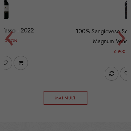
‹
›
22
100% Sangiovese Soldera® Case
Magnum Vendemmia - 201
6.900,00 RON
MAI MULT