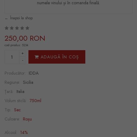
numele vinului și în comanda finală.
Înapoi la shop
250,00 RON
cod produs: 5234
+
ADAUGĂ ÎN COȘ
-
Producător:
IDDA
Regiune:
Sicilia
Țară:
Italia
Volum sticlă:
750ml
Tip:
Sec
Culoare:
Roșu
Alcool:
14%