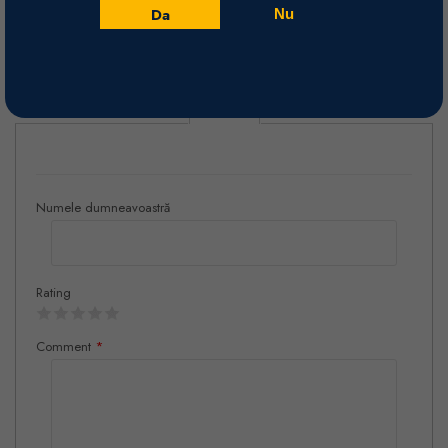
fermentare în rezervoare de inox timp de peste 5 zile, cu pompare
Da
Nu
regulată. Presare ușoară si fermentare malolactică. Vinul este
limpezit și filtrat înainte de îmbuteliere.
Recenzii
Numele dumneavoastră
Rating
Comment
*