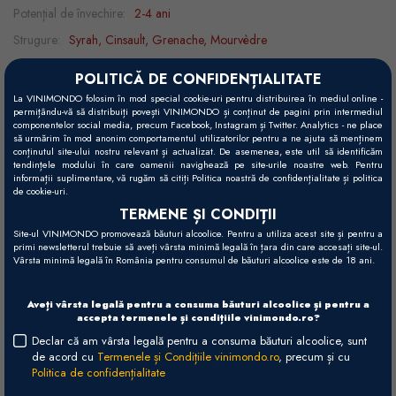
Potențial de învechire:
2-4 ani
Strugure:
Syrah, Cinsault, Grenache, Mourvèdre
Recomandări gastronomice:
barbeque, charcuterie, ciuperci, porc,
POLITICĂ DE CONFIDENȚIALITATE
rață, vânat, vită
La VINIMONDO folosim în mod special cookie-uri pentru distribuirea în mediul online -
permițându-vă să distribuiți povești VINIMONDO și conținut de pagini prin intermediul
Temperatură servire:
15 - 16°C
componentelor social media, precum Facebook, Instagram și Twitter. Analytics - ne place
să urmărim în mod anonim comportamentul utilizatorilor pentru a ne ajuta să menținem
conținutul site-ului nostru relevant și actualizat. De asemenea, este util să identificăm
tendințele modului în care oamenii navighează pe site-urile noastre web. Pentru
informații suplimentare, vă rugăm să citiți Politica noastră de confidențialitate și politica
Vizual
de cookie-uri.
Roşu intens și strălucitor, cu tente violet.
TERMENE ȘI CONDIȚII
Site-ul VINIMONDO promovează băuturi alcoolice. Pentru a utiliza acest site și pentru a
Gustativ
primi newsletterul trebuie să aveți vârsta minimă legală în țara din care accesați site-ul.
Vârsta minimă legală în România pentru consumul de băuturi alcoolice este de 18 ani.
Structură catifelată, cu textură suculentă, foarte bine echilibrată.
Olfactiv
Aveți vârsta legală pentru a consuma băuturi alcoolice și pentru a
accepta termenele și condițiile vinimondo.ro?
Arome de cireșe negre, zmeură, mure, note florale și condimentate.
Declar că am vârsta legală pentru a consuma băuturi alcoolice, sunt
de acord cu
Termenele și Condițiile vinimondo.ro
, precum și cu
Vinificare
Politica de confidențialitate
Recoltare manuală și macerare la rece pe pieliță timp de 2 zile, apoi