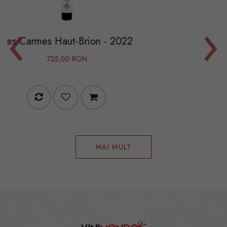
‹
›
t-Brion - 2022
Ornellaia - 
 RON
1.250,00 RO
MAI MULT