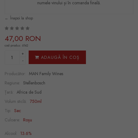
numele vinului și în comanda finală.
Înapoi la shop
47,00 RON
cod produs: 6142
+
ADAUGĂ ÎN COȘ
-
Producător:
MAN Family Wines
Regiune:
Stellenbosch
Țară:
Africa de Sud
Volum sticlă:
750ml
Tip:
Sec
Culoare:
Roșu
Alcool:
13.6%