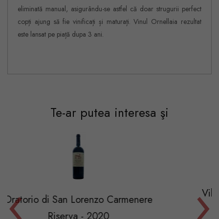
eliminată manual, asigurându-se astfel că doar strugurii perfect
copți ajung să fie vinificați și maturați. Vinul Ornellaia rezultat
este lansat pe piață dupa 3 ani.
Te-ar putea interesa şi
‹
›
Villa Antinori Chianti C
Lorenzo Carmenere
2022
a - 2020