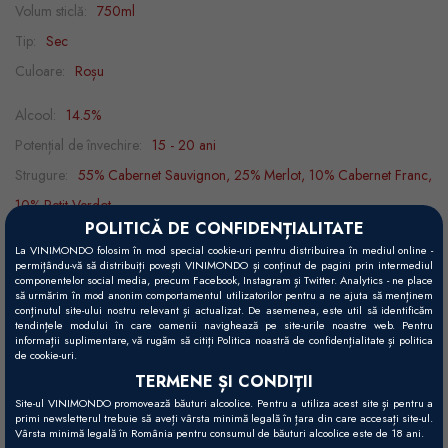
Volum sticlă:
750ml
Tip:
Sec
Culoare:
Roșu
Alcool:
14.5%
Potențial de învechire:
15 - 20 ani
Strugure:
55% Cabernet Sauvignon, 25% Merlot, 10% Cabernet Franc,
10% Petit Verdot
POLITICĂ DE CONFIDENȚIALITATE
Recomandări gastronomice:
brânzeturi, vânat, vită
La VINIMONDO folosim în mod special cookie-uri pentru distribuirea în mediul online -
Decantare:
1h
permițându-vă să distribuiți povești VINIMONDO și conținut de pagini prin intermediul
componentelor social media, precum Facebook, Instagram și Twitter. Analytics - ne place
Temperatură servire:
15 - 18°C
să urmărim în mod anonim comportamentul utilizatorilor pentru a ne ajuta să menținem
conținutul site-ului nostru relevant și actualizat. De asemenea, este util să identificăm
tendințele modului în care oamenii navighează pe site-urile noastre web. Pentru
informații suplimentare, vă rugăm să citiți Politica noastră de confidențialitate și politica
de cookie-uri.
Vizual
TERMENE ȘI CONDIȚII
Roșu rubiniu intens.
Site-ul VINIMONDO promovează băuturi alcoolice. Pentru a utiliza acest site și pentru a
primi newsletterul trebuie să aveți vârsta minimă legală în țara din care accesați site-ul.
Vârsta minimă legală în România pentru consumul de băuturi alcoolice este de 18 ani.
Gustativ