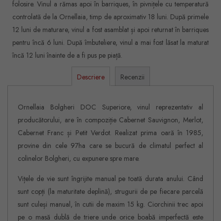
folosire. Vinul a rămas apoi în barriques, în pivnițele cu temperatură
controlată de la Ornellaia, timp de aproximativ 18 luni. După primele
12 luni de maturare, vinul a fost asamblat și apoi returnat în barriques
pentru încă 6 luni. După îmbuteliere, vinul a mai fost lăsat la maturat
încă 12 luni înainte de a fi pus pe piață.
Descriere
Recenzii
Ornellaia Bolgheri DOC Superiore, vinul reprezentativ al
producătorului, are în compoziție Cabernet Sauvignon, Merlot,
Cabernet Franc și Petit Verdot. Realizat prima oară în 1985,
provine din cele 97ha care se bucură de climatul perfect al
colinelor Bolgheri, cu expunere spre mare.
Vițele de vie sunt îngrijite manual pe toată durata anului. Când
sunt copți (la maturitate deplină), strugurii de pe fiecare parcelă
sunt culeși manual, în cutii de maxim 15 kg. Ciorchinii trec apoi
pe o masă dublă de triere unde orice boabă imperfectă este