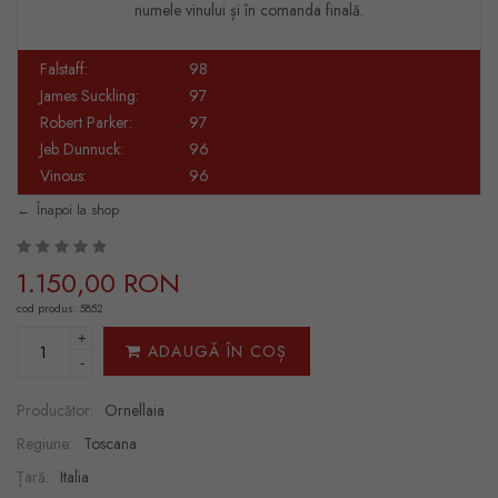
numele vinului și în comanda finală.
Falstaff:
98
James Suckling:
97
Robert Parker:
97
Jeb Dunnuck:
96
Vinous:
96
Înapoi la shop
1.150,00 RON
cod produs: 5852
+
ADAUGĂ ÎN COȘ
-
Producător:
Ornellaia
Regiune:
Toscana
Țară:
Italia