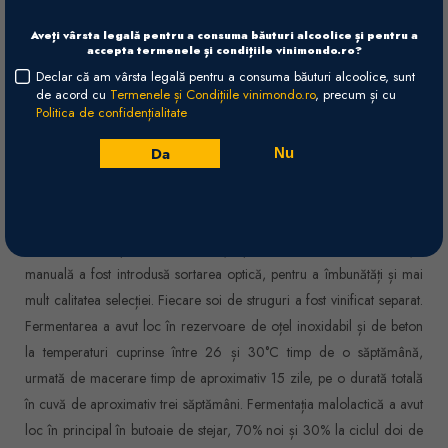
Pe palat se regăsește aceeași complexitate aromatică, taninurile sunt
Aveți vârsta legală pentru a consuma băuturi alcoolice și pentru a
dense, precise și fine. Finalul este savuros și de durată, conferind o
accepta termenele și condițiile vinimondo.ro?
senzație de vitalitate și eleganță.
Declar că am vârsta legală pentru a consuma băuturi alcoolice, sunt
de acord cu
Termenele și Condițiile vinimondo.ro
, precum și cu
Olfactiv
Politica de confidențialitate
Buchet expresiv de fructe negre, cu o notă de vanilie și tutun.
Da
Nu
Vinificare
Ciorchinii sunt culeși manual și depozitați în lăzi de 15 kg. Apoi, sunt
selectați manual pe o masă dublă de sortare, înainte și după
desciorchinare, și, în final, zdrobiți ușor. În 2016, pe lângă selecția
manuală a fost introdusă sortarea optică, pentru a îmbunătăți și mai
mult calitatea selecției. Fiecare soi de struguri a fost vinificat separat.
Fermentarea a avut loc în rezervoare de oțel inoxidabil și de beton
la temperaturi cuprinse între 26 și 30°C timp de o săptămână,
urmată de macerare timp de aproximativ 15 zile, pe o durată totală
în cuvă de aproximativ trei săptămâni. Fermentația malolactică a avut
loc în principal în butoaie de stejar, 70% noi și 30% la ciclul doi de