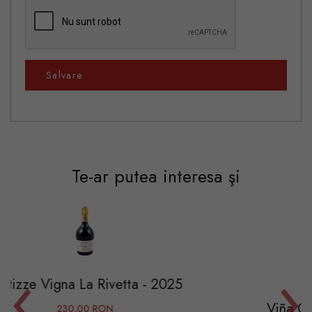
Salvare
Te-ar putea interesa şi
‹
›
 Rivetta - 2025
Viña Gravonia Blanco C
RON