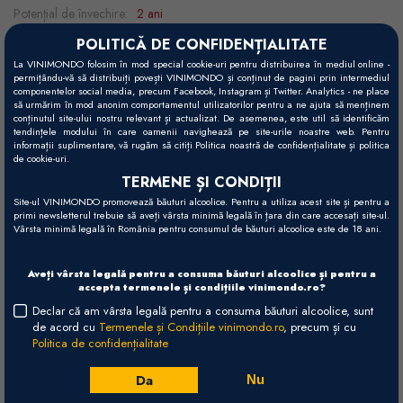
Potențial de învechire:
2 ani
Strugure:
Glera
POLITICĂ DE CONFIDENȚIALITATE
La VINIMONDO folosim în mod special cookie-uri pentru distribuirea în mediul online -
Recomandări gastronomice:
antipasti, pește, salate
permițându-vă să distribuiți povești VINIMONDO și conținut de pagini prin intermediul
componentelor social media, precum Facebook, Instagram și Twitter. Analytics - ne place
Temperatură servire:
6 - 8°C
să urmărim în mod anonim comportamentul utilizatorilor pentru a ne ajuta să menținem
conținutul site-ului nostru relevant și actualizat. De asemenea, este util să identificăm
tendințele modului în care oamenii navighează pe site-urile noastre web. Pentru
informații suplimentare, vă rugăm să citiți Politica noastră de confidențialitate și politica
de cookie-uri.
Vizual
TERMENE ȘI CONDIȚII
Galben pai, cu perlaj fin și persistent.
Site-ul VINIMONDO promovează băuturi alcoolice. Pentru a utiliza acest site și pentru a
primi newsletterul trebuie să aveți vârsta minimă legală în țara din care accesați site-ul.
Gustativ
Vârsta minimă legală în România pentru consumul de băuturi alcoolice este de 18 ani.
Sec, proaspăt, cu prezență impunătoare, cu final armonios și fructat.
Aveți vârsta legală pentru a consuma băuturi alcoolice și pentru a
Olfactiv
accepta termenele și condițiile vinimondo.ro?
Arome fructate și florale, cu note de mere coapte și flori de munte.
Declar că am vârsta legală pentru a consuma băuturi alcoolice, sunt
de acord cu
Termenele și Condițiile vinimondo.ro
, precum și cu
Vinificare
Politica de confidențialitate
Metoda Charmat.
Da
Nu
Recenzii