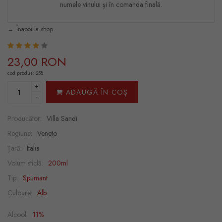
numele vinului și în comanda finală.
Înapoi la shop
23,00 RON
cod produs: 258
+
ADAUGĂ ÎN COȘ
-
Producător:
Villa Sandi
Regiune:
Veneto
Țară:
Italia
Volum sticlă:
200ml
Tip:
Spumant
Culoare:
Alb
Alcool:
11%