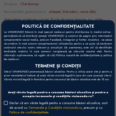
Strugure:
Chardonnay
Recomandări gastronomice:
antipasti, brânzeturi, carne albă,
charcuterie, crustacee, curcan, fructe de mare, legume, pui, salate,
POLITICĂ DE CONFIDENȚIALITATE
sufleuri
La VINIMONDO folosim în mod special cookie-uri pentru distribuirea în mediul online -
Temperatură servire:
5 - 7°C
permițându-vă să distribuiți povești VINIMONDO și conținut de pagini prin intermediul
componentelor social media, precum Facebook, Instagram și Twitter. Analytics - ne place
să urmărim în mod anonim comportamentul utilizatorilor pentru a ne ajuta să menținem
conținutul site-ului nostru relevant și actualizat. De asemenea, este util să identificăm
tendințele modului în care oamenii navighează pe site-urile noastre web. Pentru
Vizual
informații suplimentare, vă rugăm să citiți Politica noastră de confidențialitate și politica
de cookie-uri.
Galben pal.
TERMENE ȘI CONDIȚII
Gustativ
Site-ul VINIMONDO promovează băuturi alcoolice. Pentru a utiliza acest site și pentru a
primi newsletterul trebuie să aveți vârsta minimă legală în țara din care accesați site-ul.
Corp și aciditate perfect echilibrate de prospețimea plăcută și gustul
Vârsta minimă legală în România pentru consumul de băuturi alcoolice este de 18 ani.
mineral.
Aveți vârsta legală pentru a consuma băuturi alcoolice și pentru a
Olfactiv
accepta termenele și condițiile vinimondo.ro?
Arome proaspete de fructe galbene coapte, note de alune, migdale
Declar că am vârsta legală pentru a consuma băuturi alcoolice, sunt
de acord cu
Termenele și Condițiile vinimondo.ro
, precum și cu
dulci și vanilie.
Politica de confidențialitate