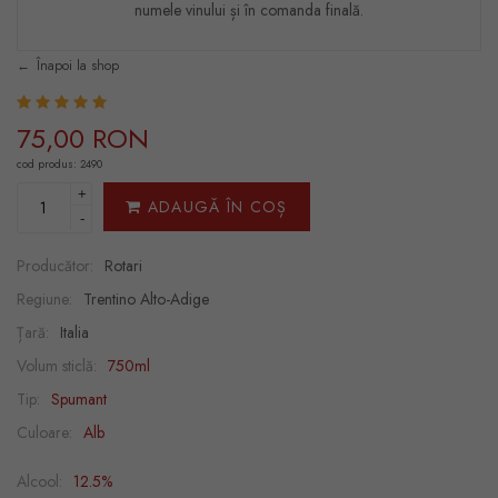
numele vinului și în comanda finală.
Înapoi la shop
75,00 RON
cod produs: 2490
+
ADAUGĂ ÎN COȘ
-
Producător:
Rotari
Regiune:
Trentino Alto-Adige
Țară:
Italia
Volum sticlă:
750ml
Tip:
Spumant
Culoare:
Alb
Alcool:
12.5%