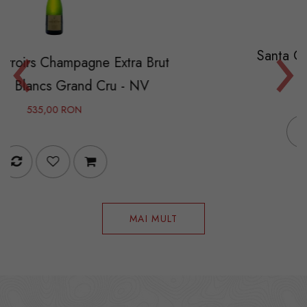
‹
›
Santa Cristina Bianco 
gne Extra Brut
45,00 RON
d Cru - NV
MAI MULT