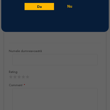
Vinificare
Da
Nu
Metoda tradițională. Cea de-a doua fermentație are loc în sticlă, cu
36 de luni de maturare pe drojdii.
Recenzii
Numele dumneavoastră
Rating
Comment
*