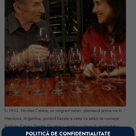
În 1902, Nicolas Catena, un imigrant italian, plantează prima vie în
Mendoza, Argentina, punând bazele a ceea ce astăzi se numește
Bodega Catena Zapata. De atunci, crama a rămas în proprietatea
POLITICĂ DE CONFIDENȚIALITATE
aceleiași familii – acum la a patra generație, fiind unul dintre puținii