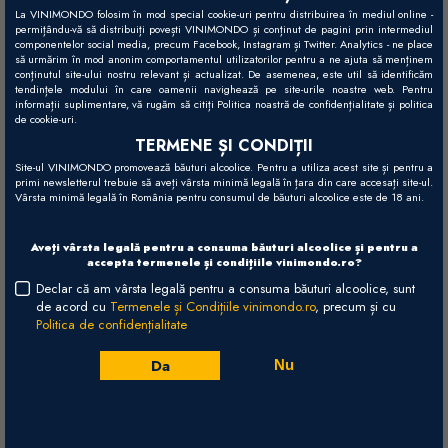
La VINIMONDO folosim în mod special cookie-uri pentru distribuirea în mediul online -
producători de vinuri din această țară deținut de o societate
permițându-vă să distribuiți povești VINIMONDO și conținut de pagini prin intermediul
componentelor social media, precum Facebook, Instagram și Twitter. Analytics - ne place
argentiniană. Proprietarul de astăzi, Nicolas Catena, este cunoscut ca
să urmărim în mod anonim comportamentul utilizatorilor pentru a ne ajuta să menținem
fiind un pionier al vinului argentinian, omul care a pus umărul la
conținutul site-ului nostru relevant și actualizat. De asemenea, este util să identificăm
tendințele modului în care oamenii navighează pe site-urile noastre web. Pentru
modernizarea industriei viticole din această țară. Primele vinuri lansate
informații suplimentare, vă rugăm să citiți Politica noastră de confidențialitate și politica
de cookie-uri.
sub numele Catena au apărut în 1992, stabilind un nou standard de
TERMENE ȘI CONDIȚII
calitate pentru America de Sud. Încă de la lansare, vinurile au primit
Site-ul VINIMONDO promovează băuturi alcoolice. Pentru a utiliza acest site și pentru a
critici impresionante din partea presei internaționale de profil, datorită
primi newsletterul trebuie să aveți vârsta minimă legală în țara din care accesați site-ul.
Vârsta minimă legală în România pentru consumul de băuturi alcoolice este de 18 ani.
calității lor extraordinare. Nicolas, împreună cu fiica sa Laura, în
căutarea unei calități superpremium pentru vinurile și plantațiile deținute,
Aveți vârsta legală pentru a consuma băuturi alcoolice și pentru a
au fost cei care au făcut cunoștință lumii cu soiul Malbec. După mai bine
accepta termenele și condițiile vinimondo.ro?
de 20 de ani, Catena este în continuare considerat liderul sectorului
Declar că am vârsta legală pentru a consuma băuturi alcoolice, sunt
viticol Argentinian. În 2009, faimoasa publicație Decanter i-a acordat lui
de acord cu
Termenele și Condițiile vinimondo.ro
, precum și cu
Politica de confidențialitate
Nicolas Catena titlul de “Omul Anului”, recunoscându-i astfel meritele
depuse pentru schimbarea imaginii vinului argentinian.
Da
Nu
http://www.catenawines.com/