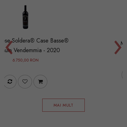
‹
›
 Case Basse®
Marcenasco - 20
a - 2020
370,00 RON
N
MAI MULT