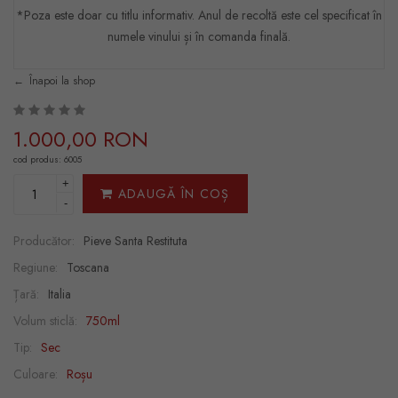
*Poza este doar cu titlu informativ. Anul de recoltă este cel specificat în
numele vinului și în comanda finală.
Înapoi la shop
1.000,00 RON
cod produs: 6005
+
ADAUGĂ ÎN COȘ
-
Producător:
Pieve Santa Restituta
Regiune:
Toscana
Țară:
Italia
Volum sticlă:
750ml
Tip:
Sec
Culoare:
Roșu