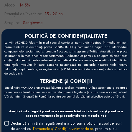
Alcool:
14.5%
Potențial de învechire:
15 - 20 ani
Strugure:
Sangiovese
Recomandări gastronomice:
barbeque, brânzeturi, miel, paste, vânat,
POLITICĂ DE CONFIDENȚIALITATE
vită
La VINIMONDO folosim în mod special cookie-uri pentru distribuirea în mediul online -
permițându-vă să distribuiți povești VINIMONDO și conținut de pagini prin intermediul
Decantare:
1h
componentelor social media, precum Facebook, Instagram și Twitter. Analytics - ne place
să urmărim în mod anonim comportamentul utilizatorilor pentru a ne ajuta să menținem
Temperatură servire:
15 - 18°C
conținutul site-ului nostru relevant și actualizat. De asemenea, este util să identificăm
tendințele modului în care oamenii navighează pe site-urile noastre web. Pentru
informații suplimentare, vă rugăm să citiți Politica noastră de confidențialitate și politica
de cookie-uri.
Vizual
TERMENE ȘI CONDIȚII
Roșu rubiniu intens.
Site-ul VINIMONDO promovează băuturi alcoolice. Pentru a utiliza acest site și pentru a
primi newsletterul trebuie să aveți vârsta minimă legală în țara din care accesați site-ul.
Vârsta minimă legală în România pentru consumul de băuturi alcoolice este de 18 ani.
Gustativ
Robust, echilibrat, structurat, cu final lung și intens.
Aveți vârsta legală pentru a consuma băuturi alcoolice și pentru a
accepta termenele și condițiile vinimondo.ro?
Olfactiv
Declar că am vârsta legală pentru a consuma băuturi alcoolice, sunt
Buchet complex, cu arome bogate de fructe de pădure (coacăze,
de acord cu
Termenele și Condițiile vinimondo.ro
, precum și cu