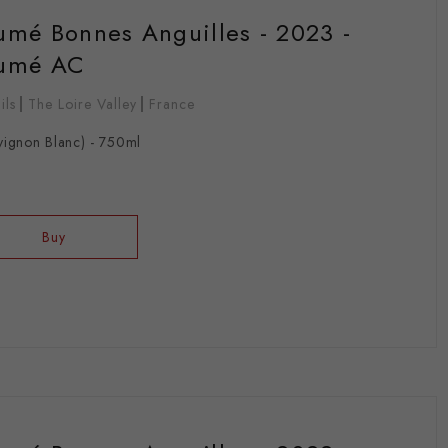
Fumé Bonnes Anguilles - 2023 -
Fumé AC
ils
The Loire Valley
France
vignon Blanc) - 750ml
Buy