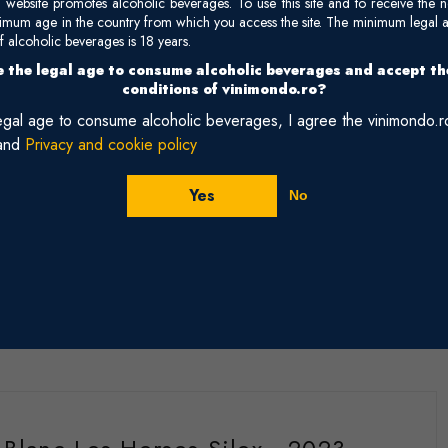
site promotes alcoholic beverages. To use this site and to receive the n
nimum age in the country from which you access the site. The minimum legal 
 alcoholic beverages is 18 years.
ils
The Loire Valley
France
 the legal age to consume alcoholic beverages and accept t
vignon Blanc) - 750ml
conditions of vinimondo.ro?
legal age to consume alcoholic beverages, I agree the vinimondo.
and
Privacy and cookie policy
Buy
Yes
No