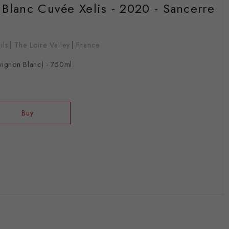
 Blanc Cuvée Xelis - 2020 - Sancerre
ils
The Loire Valley
France
vignon Blanc) - 750ml
Buy