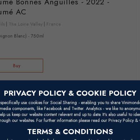
Fumé Bonnes Anguilles - 2022 -
Fumé AC
ils
The Loire Valley
France
vignon Blanc) - 750ml
Buy
PRIVACY POLICY & COOKIE POLICY
pecifically use cookies for Social Sharing - enabling you to share Vinimond
l media components, like Facebook and Twitter. Analytics - we like to anonymo
elp us keep our website content relevant and up to date. It’s also useful to ide
rough our websites. For further information please read our Privacy Policy & 
TERMS & CONDITIONS
 Blanc Les Romains - 2023 - Sancerre