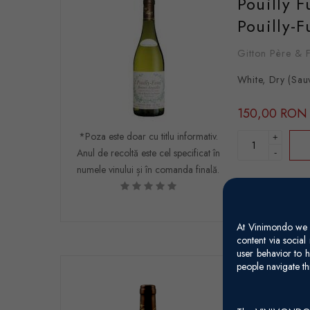
Pouilly 
Pouilly-
Gitton Père & F
White, Dry (Sau
150,00 RON
*Poza este doar cu titlu informativ.
+
Anul de recoltă este cel specificat în
-
numele vinului și în comanda finală.
At Vinimondo we s
content via socia
user behavior to h
people navigate th
Sancerre