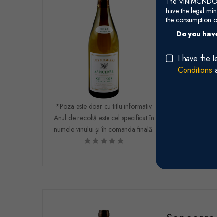
The VINIMONDO web
AC
have the legal mi
the consumption of
Gitton Père & F
Do you have
White, Dry (Sau
I have the 
170,00 RON
Conditions
+
-
*Poza este doar cu titlu informativ.
Anul de recoltă este cel specificat în
numele vinului și în comanda finală.