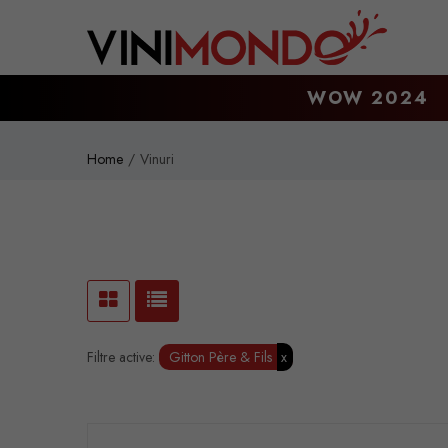
Skip to main content
WOW 2024
Home
Vinuri
Filtre active:
Gitton Père & Fils
x