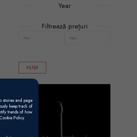
Year
Filtrează prețuri
FILTER
o stories and page
usly keep track of
ntify trends of how
Cookie Policy.