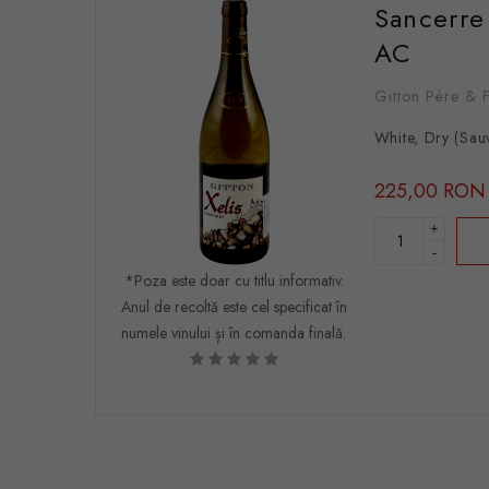
Sancerre
AC
Gitton Père & F
White, Dry (Sau
225,00 RON
+
-
*Poza este doar cu titlu informativ.
Anul de recoltă este cel specificat în
numele vinului și în comanda finală.