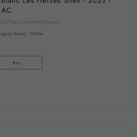
 Blanc Les Herses Silex - 2023 -
 AC
ils
The Loire Valley
France
vignon Blanc) - 750ml
Buy