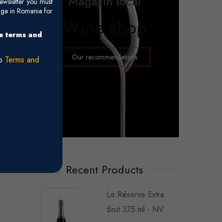
Magazin local
ewsletter you must
age in Romania for
Wine shop
he terms and
Our recommendations
ro
Terms and
Recent Products
Le Réserve Extra
Brut 375 ml - NV