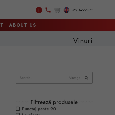
ℹ
My Account
CT
ABOUT US
Vinuri
Filtrează produsele
Punctaj peste 90