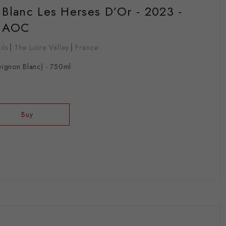
 Blanc Les Herses D’Or - 2023 -
e AOC
ils
The Loire Valley
France
vignon Blanc) - 750ml
Buy