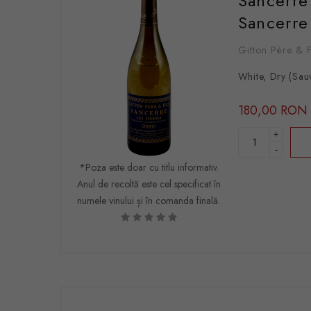
Sancerre
Sancerre
Gitton Père & F
White, Dry (Sau
180,00 RON
+
-
*Poza este doar cu titlu informativ.
Anul de recoltă este cel specificat în
numele vinului și în comanda finală.