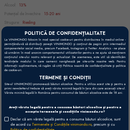
Alcool:
13%
Potențial de învechire:
15-20 ani
Strugure:
Riesling
Recomandări gastronomice:
brânzeturi, pește, homar, fructe de mare,
POLITICĂ DE CONFIDENȚIALITATE
crustacee, carne albă
La VINIMONDO folosim în mod special cookie-uri pentru distribuirea în mediul online -
permițându-vă să distribuiți povești VINIMONDO și conținut de pagini prin intermediul
Temperatură servire:
9 - 11°C
componentelor social media, precum Facebook, Instagram și Twitter. Analytics - ne place
să urmărim în mod anonim comportamentul utilizatorilor pentru a ne ajuta să menținem
conținutul site-ului nostru relevant și actualizat. De asemenea, este util să identificăm
tendințele modului în care oamenii navighează pe site-urile noastre web. Pentru
informații suplimentare, vă rugăm să citiți Politica noastră de confidențialitate și politica
Vizual
de cookie-uri.
Galben mediu.
TERMENE ȘI CONDIȚII
Site-ul VINIMONDO promovează băuturi alcoolice. Pentru a utiliza acest site și pentru a
primi newsletterul trebuie să aveți vârsta minimă legală în țara din care accesați site-ul.
Gustativ
Vârsta minimă legală în România pentru consumul de băuturi alcoolice este de 18 ani.
Fructe coapte, suculente, tonuri vegetale fine și arome
florale, cu mineralitate intensă, structură compactă, profunzime
Aveți vârsta legală pentru a consuma băuturi alcoolice și pentru a
bună, complexitate, final lung și persistent.
accepta termenele și condițiile vinimondo.ro?
Declar că am vârsta legală pentru a consuma băuturi alcoolice, sunt
Olfactiv
de acord cu
Termenele și Condițiile vinimondo.ro
, precum și cu
Politica de confidențialitate