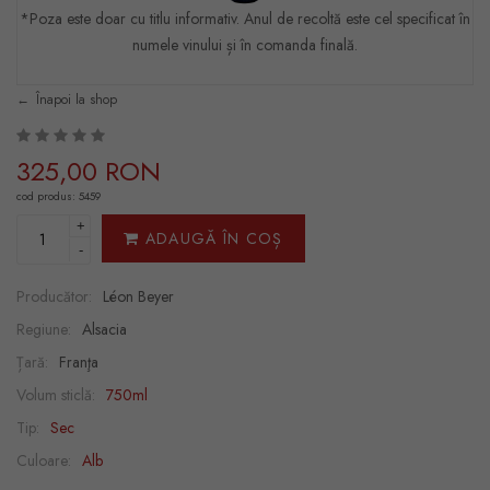
*Poza este doar cu titlu informativ. Anul de recoltă este cel specificat în
numele vinului și în comanda finală.
Înapoi la shop
325,00 RON
cod produs: 5459
+
ADAUGĂ ÎN COȘ
-
Producător:
Léon Beyer
Regiune:
Alsacia
Țară:
Franţa
Volum sticlă:
750ml
Tip:
Sec
Culoare:
Alb