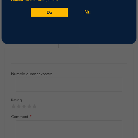
Arome calde de ierburi, fructe galbene coapte, parțial confiate,
condimente și arome florale, precum și note de nuci.
Da
Nu
Vinificare
Tradițională.
Recenzii
Numele dumneavoastră
Rating
Comment
*