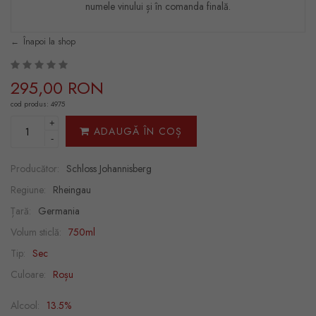
numele vinului și în comanda finală.
Înapoi la shop
295,00 RON
cod produs: 4975
+
ADAUGĂ ÎN COȘ
-
Producător:
Schloss Johannisberg
Regiune:
Rheingau
Țară:
Germania
Volum sticlă:
750ml
Tip:
Sec
Culoare:
Roșu
Alcool:
13.5%