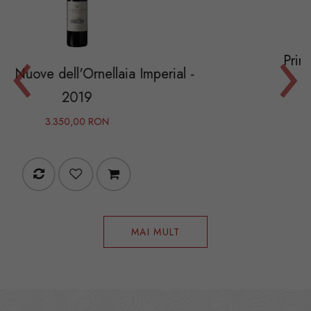
‹
›
Prima Mano Primitivo
ellaia Imperial -
144,00 RON
ON
MAI MULT