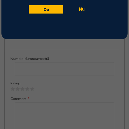
Vinificare
Da
Culeși manual, strugurii sunt lăsați la macerat 3 săptămâni, urmând o
Nu
perioadă de maturare 18 luni în butoaie mici de stejar francez.
Recenzii
Numele dumneavoastră
Rating
Comment
*