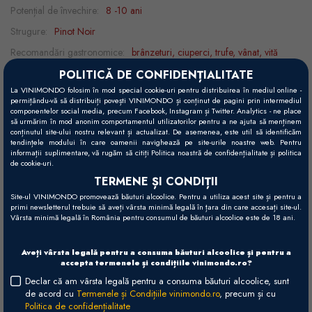
Potențial de învechire:
8 -10 ani
Strugure:
Pinot Noir
Recomandări gastronomice:
brânzeturi, ciuperci, trufe, vânat, vită
Temperatură servire:
14 - 16°C
POLITICĂ DE CONFIDENȚIALITATE
La VINIMONDO folosim în mod special cookie-uri pentru distribuirea în mediul online -
permițându-vă să distribuiți povești VINIMONDO și conținut de pagini prin intermediul
componentelor social media, precum Facebook, Instagram și Twitter. Analytics - ne place
să urmărim în mod anonim comportamentul utilizatorilor pentru a ne ajuta să menținem
Vizual
conținutul site-ului nostru relevant și actualizat. De asemenea, este util să identificăm
Roșu rubiniu mediu.
tendințele modului în care oamenii navighează pe site-urile noastre web. Pentru
informații suplimentare, vă rugăm să citiți Politica noastră de confidențialitate și politica
de cookie-uri.
Gustativ
TERMENE ȘI CONDIȚII
Note ierboase și se confirmă cele de fructe de pădure și violete.
Site-ul VINIMONDO promovează băuturi alcoolice. Pentru a utiliza acest site și pentru a
Precis și delicat, cu taninuri catifelate și elegante, structură suplă și
primi newsletterul trebuie să aveți vârsta minimă legală în țara din care accesați site-ul.
Vârsta minimă legală în România pentru consumul de băuturi alcoolice este de 18 ani.
aciditate proaspătă.
Olfactiv
Aveți vârsta legală pentru a consuma băuturi alcoolice și pentru a
accepta termenele și condițiile vinimondo.ro?
Arome de mure și coacăze negre, căpșuni sălbatice, prune, note de
Declar că am vârsta legală pentru a consuma băuturi alcoolice, sunt
violete și cimbru și o ușoară nuanță de pământ reavăn.
de acord cu
Termenele și Condițiile vinimondo.ro
, precum și cu
Politica de confidențialitate