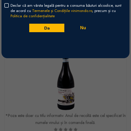
+
Declar că am vârsta legală pentru a consuma băuturi alcoolice, sunt
Adaugă în coș
-
de acord cu
Termenele și Condițiile vinimondo.ro
, precum și cu
Politica de confidențialitate
Da
Nu
*Poza este doar cu titlu informativ. Anul de recoltă este cel specificat în
numele vinului și în comanda finală.