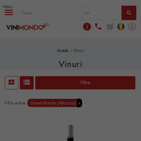
Mergi la conţinutul principal
ℹ
Acasă
Vinuri
Vinuri
Filtre
Filtre active:
Umani Ronchi (Abruzzo)
x