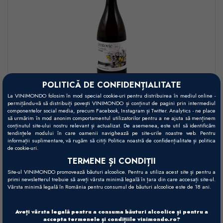
POLITICĂ DE CONFIDENȚIALITATE
*Poza este doar cu titlu informativ. Anul de recoltă este cel specificat în
La VINIMONDO folosim în mod special cookie-uri pentru distribuirea în mediul online -
numele vinului și în comanda finală.
permițându-vă să distribuiți povești VINIMONDO și conținut de pagini prin intermediul
componentelor social media, precum Facebook, Instagram și Twitter. Analytics - ne place
să urmărim în mod anonim comportamentul utilizatorilor pentru a ne ajuta să menținem
conținutul site-ului nostru relevant și actualizat. De asemenea, este util să identificăm
Centovie Pecorino Biologico - 2023
tendințele modului în care oamenii navighează pe site-urile noastre web. Pentru
informații suplimentare, vă rugăm să citiți Politica noastră de confidențialitate și politica
- Colli Aprutini IGT
de cookie-uri.
TERMENE ȘI CONDIȚII
Umani Ronchi (Abruzzo)
Abruzzo
Italia
Site-ul VINIMONDO promovează băuturi alcoolice. Pentru a utiliza acest site și pentru a
primi newsletterul trebuie să aveți vârsta minimă legală în țara din care accesați site-ul.
Alb, Sec (Pecorino) - 750ml
Vârsta minimă legală în România pentru consumul de băuturi alcoolice este de 18 ani.
129,00 RON
Aveți vârsta legală pentru a consuma băuturi alcoolice și pentru a
accepta termenele și condițiile vinimondo.ro?