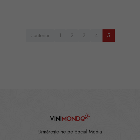
‹ anterior
1
2
3
4
5
Urmărește-ne pe Social Media