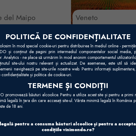
e del Maipo
Veneto
el Maipo este una dintre cele mai
Veneto este regiunea unde se pro
nte regiuni producătoare de vin
cea mai mare cantitate de vin în Ital
POLITICĂ DE CONFIDENȚIALITATE
le. Cabernet Sauvignon cu gusttul
de asemenea, cea mai mare zon
im în mod special cookie-uri pentru distribuirea în mediul online - permițând
t de fructe este...
De aici se exportă două...
O și conținut de pagini prin intermediul componentelor social media,
er. Analytics - ne place să urmărim în mod anonim comportamentul utilizatorilo
nutul site-ului nostru relevant și actualizat. De asemenea, este util să iden
amenii navighează pe site-urile noastre web. Pentru informații suplimentare, 
 confidențialitate și politica de cookie-uri.
Mai mult
Mai mult
TERMENE ȘI CONDIȚII
promovează băuturi alcoolice. Pentru a utiliza acest site și pentru a primi n
Vinuri
Vinuri
nimă legală în țara din care accesați site-ul. Vârsta minimă legală în România
ste de 18 ani.
 legală pentru a consuma băuturi alcoolice și pentru a accepta
condițiile vinimondo.ro?