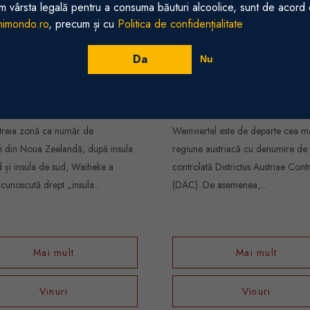
m vârsta legală pentru a consuma băuturi alcoolice, sunt de acord
inimondo.ro
, precum și cu
Politica de confidențialitate
Da
Nu
heke Island
Weinviertel
 treia zonă ca număr de
Weinviertel este de departe cea m
ri din Noua Zeelandă, după insula
regiune austriacă cu denumire de 
 și insula de sud, Waiheke a
controlată Districtus Austriae Contr
 cunoscută drept „insula...
(DAC). De asemenea,...
Mai mult
Mai mult
Vinuri
Vinuri