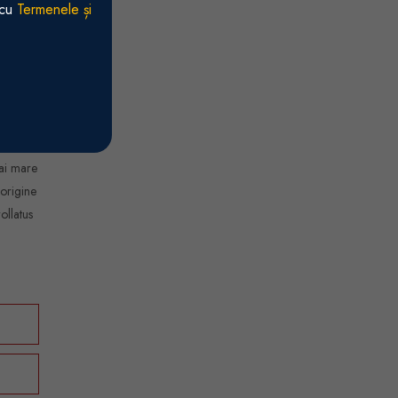
 cu
Termenele și
ai mare
origine
ollatus