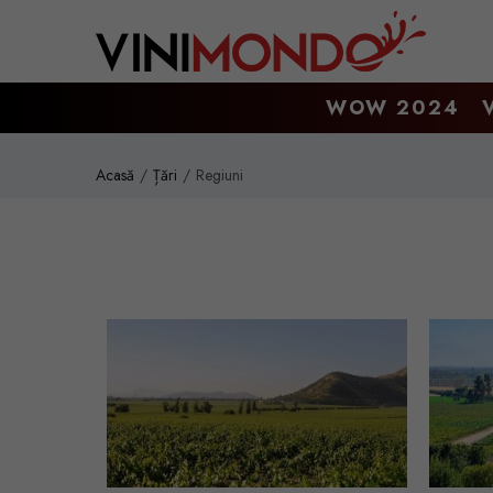
Mergi la conţinutul principal
WOW 2024
Acasă
Țări
Regiuni