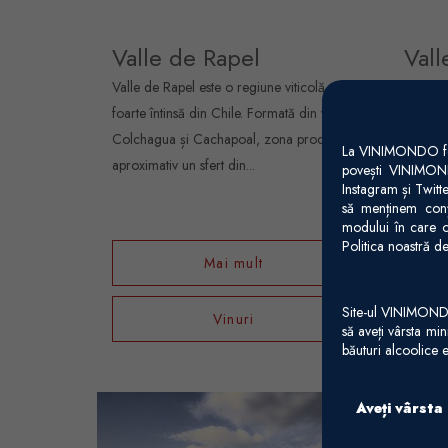
Valle de Rapel
Vall
Valle de Rapel este o regiune viticolă
Valle d
foarte întinsă din Chile. Formată din văile
importa
Colchagua și Cachapoal, zona produce
din Chi
La VINIMONDO folos
aproximativ un sfert din...
său boga
povești VINIMOND
Instagram și Twitt
să menținem conți
modului în care o
Politica noastră de
Mai mult
Site-ul VINIMONDO 
Vinuri
să aveți vârsta mi
băuturi alcoolice e
Aveți vârsta