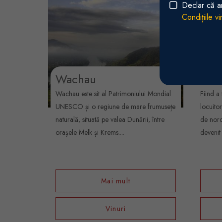
Declar că a
Condițiile v
Wachau
Wai
Wachau este sit al Patrimoniului Mondial
Fiind a
UNESCO și o regiune de mare frumusețe
locuito
naturală, situată pe valea Dunării, între
de nord
orașele Melk și Krems....
devenit
Mai mult
Vinuri