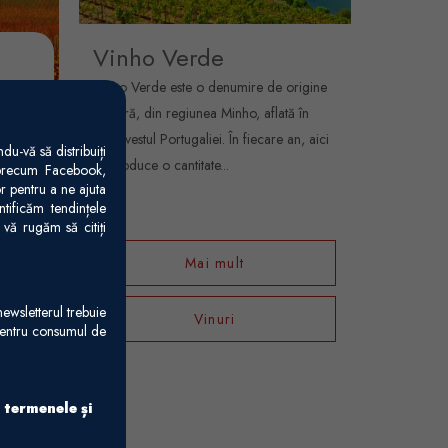
Vinho Verde
duce
Vinho Verde este o denumire de origine
ia și,
celebră, din regiunea Minho, aflată în
ă DOC.
nord-vestul Portugaliei. În fiecare an, aici
u-vă să distribuiți
se produce o cantitate...
 precum Facebook,
r pentru a ne ajuta
tificăm tendințele
vă rugăm să citiți
Mai mult
ewsletterul trebuie
Vinuri
 pentru consumul de
 termenele și