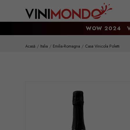
Mergi la conţinutul principal
WOW 2024
Acasă
Italia
Emilia-Romagna
Casa Vinicola Poletti