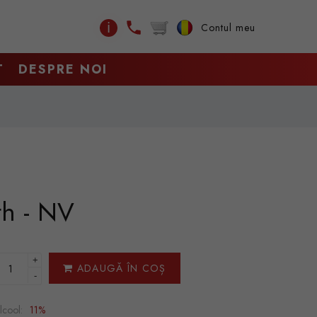
ℹ
Contul meu
T
DESPRE NOI
th - NV
+
ADAUGĂ ÎN COȘ
-
lcool:
11%