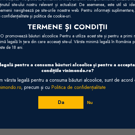
pr
nutul site-ului nostru relevant și actualizat. De asemenea, este util să iden
amenii navighează pe site-urile noastre web. Pentru informații suplimentare, 
 confidențialitate și politica de cookie-uri.
Recenzii
TERMENE ȘI CONDIȚII
promovează băuturi alcoolice. Pentru a utiliza acest site și pentru a primi n
nimă legală în țara din care accesați site-ul. Vârsta minimă legală în România
ste de 18 ani.
 legală pentru a consuma băuturi alcoolice și pentru a accepta
condițiile vinimondo.ro?
m vârsta legală pentru a consuma băuturi alcoolice, sunt de acord
inimondo.ro
, precum și cu
Politica de confidențialitate
Da
Nu