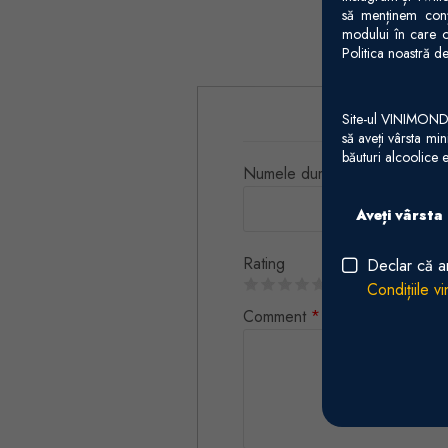
să menținem conți
modului în care o
Politica noastră de
Site-ul VINIMONDO 
să aveți vârsta mi
băuturi alcoolice e
Numele dumneavoastră
Aveți vârsta
Rating
Declar că a
Condițiile v
Comment
*