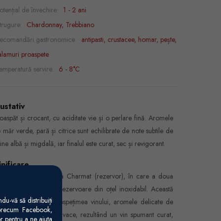
otențial de învechire:
1 - 2 ani
trugure:
Chardonnay, Trebbiano
ecomandări gastronomice:
antipasti, crustacee, homar, pește,
alamuri proaspete
emperatură servire:
6 - 8°C
ustativ
oaspăt și crocant, cu aciditate vie și o perlare fină. Aromele
 măr verde, pară și citrice sunt echilibrate de note subtile de
ine albă și migdală, iar finalul este curat, sec și revigorant.
inificare
odus folosind metoda Charmat (rezervor), în care a doua
rmentare are loc în rezervoare din oțel inoxidabil. Această
u-vă să distribuiți
ordare păstrează prospețimea vinului, aromele delicate de
 precum Facebook,
ucte și efervescența vivace, rezultând un vin spumant curat,
r pentru a ne ajuta