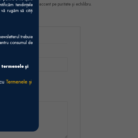
oaspăt și accesibil, cu accent pe puritate și echilibru.
tificăm tendințele
vă rugăm să citiți
ewsletterul trebuie
 pentru consumul de
 termenele și
 cu
Termenele și