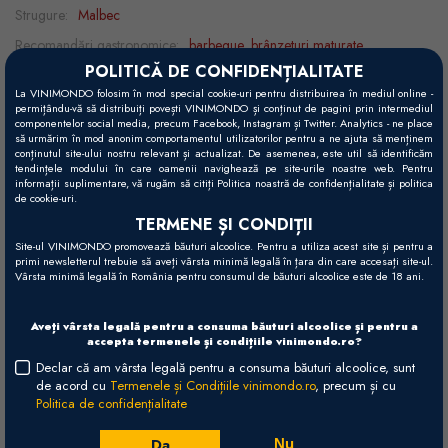
Strugure:
Malbec
Recomandări gastronomice:
barbeque, brânzeturi maturate,
POLITICĂ DE CONFIDENȚIALITATE
charcuterie, miel, porc, vită
La VINIMONDO folosim în mod special cookie-uri pentru distribuirea în mediul online -
Temperatură servire:
15 - 18°C
permițându-vă să distribuiți povești VINIMONDO și conținut de pagini prin intermediul
componentelor social media, precum Facebook, Instagram și Twitter. Analytics - ne place
să urmărim în mod anonim comportamentul utilizatorilor pentru a ne ajuta să menținem
conținutul site-ului nostru relevant și actualizat. De asemenea, este util să identificăm
tendințele modului în care oamenii navighează pe site-urile noastre web. Pentru
Vizual
informații suplimentare, vă rugăm să citiți Politica noastră de confidențialitate și politica
de cookie-uri.
Roșu purpuriu intens și strălucitor.
TERMENE ȘI CONDIȚII
Gustativ
Site-ul VINIMONDO promovează băuturi alcoolice. Pentru a utiliza acest site și pentru a
primi newsletterul trebuie să aveți vârsta minimă legală în țara din care accesați site-ul.
Bogat, concentrat, cu taninuri bine structurate. Notele de vanilie,
Vârsta minimă legală în România pentru consumul de băuturi alcoolice este de 18 ani.
ciocolată și condimente îi adaugă și mai multă complexitate.
Aveți vârsta legală pentru a consuma băuturi alcoolice și pentru a
Olfactiv
accepta termenele și condițiile vinimondo.ro?
Arome vibrante de cireșe roșii și negre și de prune coapte, alături
Declar că am vârsta legală pentru a consuma băuturi alcoolice, sunt
de acord cu
Termenele și Condițiile vinimondo.ro
, precum și cu
de note delicate de violete și petale de trandafir.
Politica de confidențialitate
Vinificare
Da
Nu