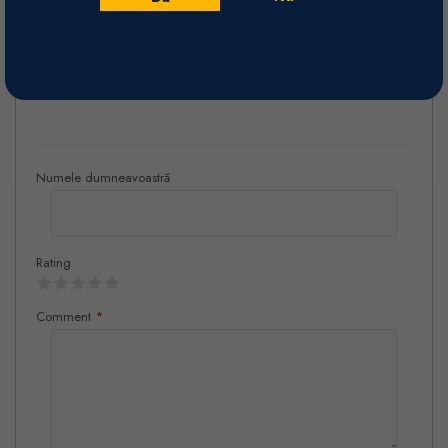
Tradițională urmată de maturare 8 luni 50% în butoaie de stejar
franțuzesc la ciclul II de utilizare și 50% în rezervoare de inox.
Recenzii
Numele dumneavoastră
Rating
Comment
*