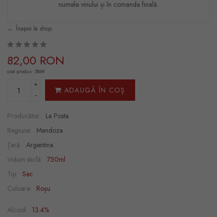
numele vinului și în comanda finală.
Înapoi la shop
82,00 RON
cod produs: 5869
+
ADAUGĂ ÎN COȘ
-
Producător:
La Posta
Regiune:
Mendoza
Țară:
Argentina
Volum sticlă:
750ml
Tip:
Sec
Culoare:
Roșu
Alcool:
13.4%